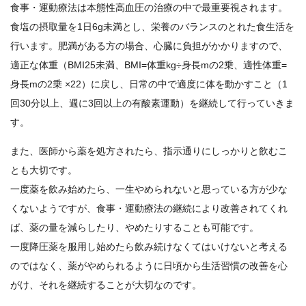
食事・運動療法は本態性高血圧の治療の中で最重要視されます。
食塩の摂取量を1日6g未満とし、栄養のバランスのとれた食生活を
行います。肥満がある方の場合、心臓に負担がかかりますので、
適正な体重（BMI25未満、BMI=体重kg÷身長mの2乗、適性体重=
身長mの2乗 ×22）に戻し、日常の中で適度に体を動かすこと（1
回30分以上、週に3回以上の有酸素運動）を継続して行っていきま
す。
また、医師から薬を処方されたら、指示通りにしっかりと飲むこ
とも大切です。
一度薬を飲み始めたら、一生やめられないと思っている方が少な
くないようですが、食事・運動療法の継続により改善されてくれ
ば、薬の量を減らしたり、やめたりすることも可能です。
一度降圧薬を服用し始めたら飲み続けなくてはいけないと考える
のではなく、薬がやめられるように日頃から生活習慣の改善を心
がけ、それを継続することが大切なのです。