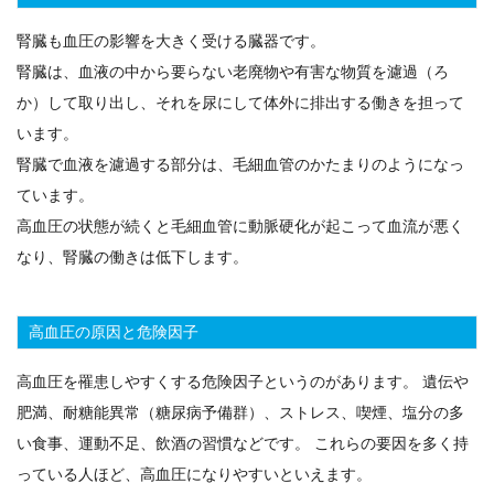
腎臓も血圧の影響を大きく受ける臓器です。
腎臓は、血液の中から要らない老廃物や有害な物質を濾過（ろ
か）して取り出し、それを尿にして体外に排出する働きを担って
います。
腎臓で血液を濾過する部分は、毛細血管のかたまりのようになっ
ています。
高血圧の状態が続くと毛細血管に動脈硬化が起こって血流が悪く
なり、腎臓の働きは低下します。
高血圧の原因と危険因子
高血圧を罹患しやすくする危険因子というのがあります。 遺伝や
肥満、耐糖能異常（糖尿病予備群）、ストレス、喫煙、塩分の多
い食事、運動不足、飲酒の習慣などです。 これらの要因を多く持
っている人ほど、高血圧になりやすいといえます。