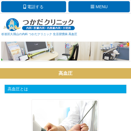
電話する
MENU
杉並区久我山の内科 つかだクリニック 生活習慣病 高血圧
高血圧
高血圧とは