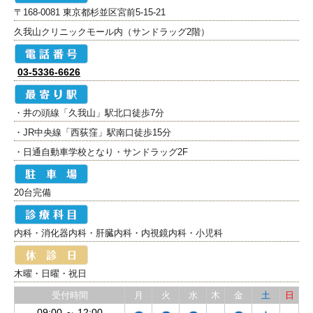
〒168-0081 東京都杉並区宮前5-15-21
久我山クリニックモール内（サンドラッグ2階）
03-5336-6626
・井の頭線「久我山」駅北口徒歩7分
・JR中央線「西荻窪」駅南口徒歩15分
・日通自動車学校となり・サンドラッグ2F
20台完備
内科・消化器内科・肝臓内科・内視鏡内科・小児科
木曜・日曜・祝日
受付時間
月
火
水
木
金
土
日
09:00 ～ 12:00