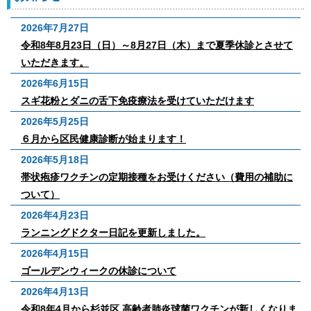
日頃から電話回線が混雑し繋がりにくいことがありますの
2026年7月27日
で、ネット予約操作が可能な方はネットからお願い致しま
令和8年8月23日（日）～8月27日（木）まで夏季休診とさせて
す。
いただきます。
≫こちらから
2026年6月15日
スギ花粉とダニの舌下免疫療法を受けていただけます
※意識がおかしい・尋常ではないひどい頭痛・水分が全く
2026年5月25日
取れないなど、より重篤な症状の場合は、ネットではなく
６月から区民健康診断が始まります！
お電話でご連絡ください。
2026年5月18日
帯状疱疹ワクチンの定期接種をお受けください（費用の補助に
ついて）
2026年4月23日
ランニングドクター日記を更新しました。
2026年4月15日
ゴールデンウィークの休診について
2026年4月13日
令和8年4月から杉並区 高齢者肺炎球菌ワクチンが新しくなりま