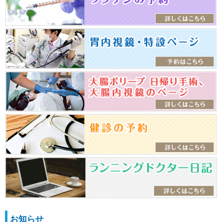
に看護師による電話問診を行います。
5日以内に37.5℃以上の発熱もしくは平熱より1℃
以上高い熱がある場合（測定できていない方も含
まれます）
解熱作用のある薬を服用している場合（処方薬・
市販薬問わず 例：ロキソニン・カロナール・タ
イレノール・イブ・バファリンなど）
ご自身に風症状があり かつ同居人や身近な人が
発熱またはインフル・コロナ陽性である場合（学
校や職場などでの流行も含めます）
インフルエンザ、コロナの検査を検討されている
（ご希望がある）
電話で詳細を確認の上、発熱対応もしくは通常の一般受診
のご案内となります。
電話問診の受付はネットもしくはお電話から可能です。
お知らせ