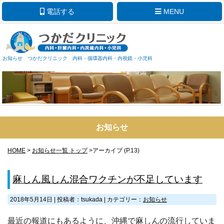
電話する
MENU
お知らせ つかだクリニック 内科・循環器内科・内視鏡・小児科
お知らせ
HOME
>
お知らせ一覧 トップ
>アーカイブ (P.13)
麻しん風しん混合ワクチンが不足しています
2018年5月14日
|
投稿者：tsukada
|
カテゴリー：
お知らせ
最近の報道にもあるように、沖縄で麻しんの流行していま