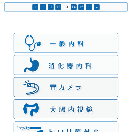
«
‹
11
12
13
14
15
›
»