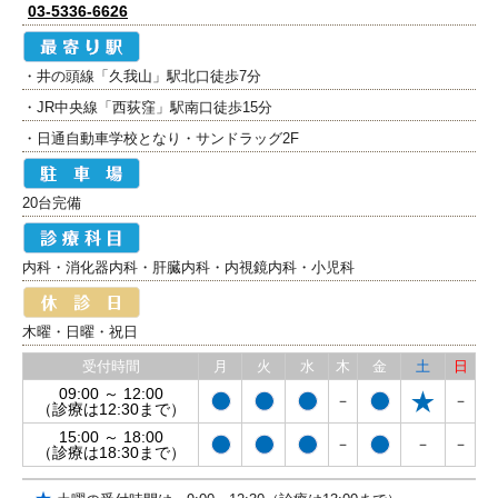
03-5336-6626
・井の頭線「久我山」駅北口徒歩7分
・JR中央線「西荻窪」駅南口徒歩15分
・日通自動車学校となり・サンドラッグ2F
20台完備
内科・消化器内科・肝臓内科・内視鏡内科・小児科
木曜・日曜・祝日
受付時間
月
火
水
木
金
土
日
09:00 ～ 12:00
－
－
（診療は12:30まで）
15:00 ～ 18:00
－
－
－
（診療は18:30まで）