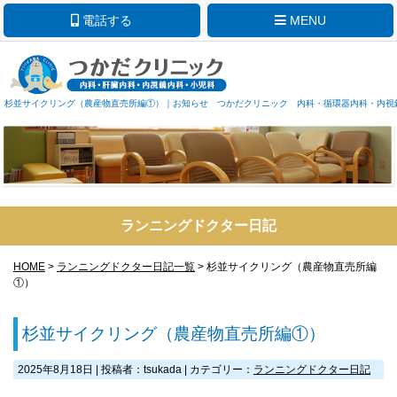
電話する
MENU
杉並サイクリング（農産物直売所編①）｜お知らせ つかだクリニック 内科・循環器内科・内視
ランニングドクター日記
HOME
>
ランニングドクター日記一覧
> 杉並サイクリング（農産物直売所編
①）
杉並サイクリング（農産物直売所編①）
2025年8月18日
|
投稿者：tsukada
|
カテゴリー：
ランニングドクター日記